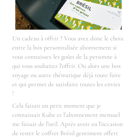
Un cadeau à offrir ? Vous avez donc le choix
entre la box personnalisée abonnement si
vous connaissez les goûts de la personne à
qui vous souhaitez l’offrir. Ou alors une box
voyage ou autre thématique déjà toute faite
et qui permet de satisfaire toutes les envies
!
Cela faisait un petit moment que je
connaissait Kube et l’abonnement mensuel
me faisait de l’oeil. Après avoir eu l’occasion
de tester le coffret Brésil gentiment offert